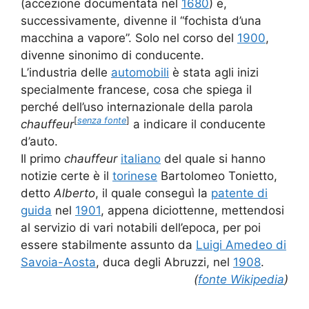
(accezione documentata nel
1680
) e,
successivamente, divenne il “fochista d’una
macchina a vapore”. Solo nel corso del
1900
,
divenne sinonimo di conducente.
L’industria delle
automobili
è stata agli inizi
specialmente francese, cosa che spiega il
perché dell’uso internazionale della parola
[
senza fonte
]
chauffeur
a indicare il conducente
d’auto.
Il primo
chauffeur
italiano
del quale si hanno
notizie certe è il
torinese
Bartolomeo Tonietto,
detto
Alberto
, il quale conseguì la
patente di
guida
nel
1901
, appena diciottenne, mettendosi
al servizio di vari notabili dell’epoca, per poi
essere stabilmente assunto da
Luigi Amedeo di
Savoia-Aosta
, duca degli Abruzzi, nel
1908
.
(
fonte Wikipedia
)