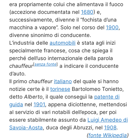
era propriamente colui che alimentava il fuoco
(accezione documentata nel
1680
) e,
successivamente, divenne il “fochista d’una
macchina a vapore”. Solo nel corso del
1900
,
divenne sinonimo di conducente.
L’industria delle
automobili
è stata agli inizi
specialmente francese, cosa che spiega il
perché dell’uso internazionale della parola
[
senza fonte
]
chauffeur
a indicare il conducente
d’auto.
Il primo
chauffeur
italiano
del quale si hanno
notizie certe è il
torinese
Bartolomeo Tonietto,
detto
Alberto
, il quale conseguì la
patente di
guida
nel
1901
, appena diciottenne, mettendosi
al servizio di vari notabili dell’epoca, per poi
essere stabilmente assunto da
Luigi Amedeo di
Savoia-Aosta
, duca degli Abruzzi, nel
1908
.
(
fonte Wikipedia
)