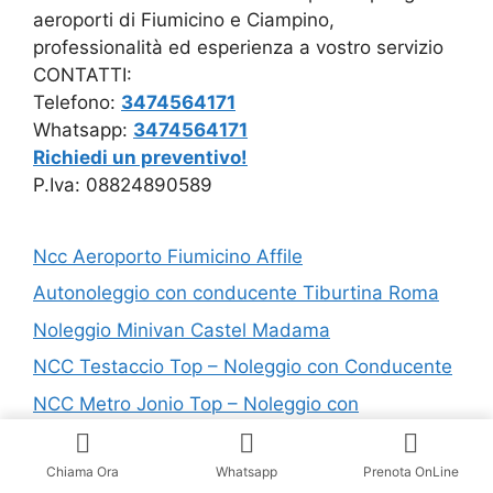
aeroporti di Fiumicino e Ciampino,
professionalità ed esperienza a vostro servizio
CONTATTI:
Telefono:
3474564171
Whatsapp:
3474564171
Richiedi un preventivo!
P.Iva: 08824890589
Ncc Aeroporto Fiumicino Affile
Autonoleggio con conducente Tiburtina Roma
Noleggio Minivan Castel Madama
NCC Testaccio Top – Noleggio con Conducente
NCC Metro Jonio Top – Noleggio con
Conducente
Noleggio Minibus Trigoria
Chiama Ora
Whatsapp
Prenota OnLine