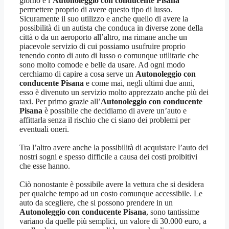
giorno è l’
Autonoleggio con conducente Pisana
permettere proprio di avere questo tipo di lusso.
Sicuramente il suo utilizzo e anche quello di avere la
possibilità di un autista che conduca in diverse zone della
città o da un aeroporto all’altro, ma rimane anche un
piacevole servizio di cui possiamo usufruire proprio
tenendo conto di auto di lusso o comunque utilitarie che
sono molto comode e belle da usare. Ad ogni modo
cerchiamo di capire a cosa serve un
Autonoleggio con
conducente Pisana
e come mai, negli ultimi due anni,
esso è divenuto un servizio molto apprezzato anche più dei
taxi. Per primo grazie all’
Autonoleggio con conducente
Pisana
è possibile che decidiamo di avere un’auto e
affittarla senza il rischio che ci siano dei problemi per
eventuali oneri.
Tra l’altro avere anche la possibilità di acquistare l’auto dei
nostri sogni e spesso difficile a causa dei costi proibitivi
che esse hanno.
Ciò nonostante è possibile avere la vettura che si desidera
per qualche tempo ad un costo comunque accessibile. Le
auto da scegliere, che si possono prendere in un
Autonoleggio con conducente Pisana
, sono tantissime
variano da quelle più semplici, un valore di 30.000 euro, a