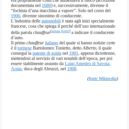
era propriamente colui che alimentava il fuoco (accezione
documentata nel
1680
) e, successivamente, divenne il
“fochista d’una macchina a vapore”. Solo nel corso del
1900
, divenne sinonimo di conducente.
L’industria delle
automobili
è stata agli inizi specialmente
francese, cosa che spiega il perché dell’uso internazionale
[
senza fonte
]
della parola
chauffeur
a indicare il conducente
d’auto.
Il primo
chauffeur
italiano
del quale si hanno notizie certe
è il
torinese
Bartolomeo Tonietto, detto
Alberto
, il quale
conseguì la
patente di guida
nel
1901
, appena diciottenne,
mettendosi al servizio di vari notabili dell’epoca, per poi
essere stabilmente assunto da
Luigi Amedeo di Savoia-
Aosta
, duca degli Abruzzi, nel
1908
.
(
fonte Wikipedia
)