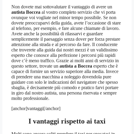
Non dovete mai sottovalutare il vantaggio di avere un
autista Boccea
al vostro completo servizio che vi porta
ovunque voi vogliate nel minor tempo possibile. Se non
dovete preoccuparvi della guida, avete l’occasione di stare
al telefono, per esempio, e fare alcune chiamate di lavoro.
Avete anche la possibilità di rilassarvi e guardare
semplicemente il paesaggio senza dover per forza prestare
attenzione alla strada e al percorso da fare. Il conducente
che troverete alla guida dai nostri mezzi è un validissimo
esperto che conosce alla perfezione i percorsi più rapidi
dove c’è meno traffico. Grazie ai molti anni di servizio in
questo settore, trovate un
autista a Boccea
esperto che è
capace di fornire un servizio superiore alla media. Invece
di prendere una macchina a noleggio dovendola pure
guidare con solo le indicazioni del navigatore che spesso
sbaglia, è decisamente più comodo e pratico farvi portare
in giro dal nostro autista, una persona riservata e sempre
molto professionale.
[anchor]vantaggi[/anchor]
I vantaggi rispetto ai taxi
Molti sono ancora soliti prendere il taxi per sposatasi in