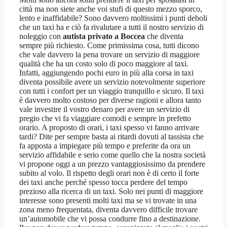
città ma non siete anche voi stufi di questo mezzo sporco,
lento e inaffidabile? Sono davvero moltissimi i punti deboli
che un taxi ha e ciò fa rivalutare a tutti il nostro servizio di
noleggio con
autista privato a Boccea
che diventa
sempre più richiesto. Come primissima cosa, tutti dicono
che vale davvero la pena trovare un servizio di maggiore
qualità che ha un costo solo di poco maggiore al taxi.
Infatti, aggiungendo pochi euro in più alla corsa in taxi
diventa possibile avere un servizio notevolmente superiore
con tutti i confort per un viaggio tranquillo e sicuro. Il taxi
è davvero molto costoso per diverse ragioni e allora tanto
vale investire il vostro denaro per avere un servizio di
pregio che vi fa viaggiare comodi e sempre in prefetto
orario. A proposto di orari, i taxi spesso vi fanno arrivare
tardi? Dite per sempre basta ai ritardi dovuti al tassista che
fa apposta a impiegare più tempo e preferite da ora un
servizio affidabile e serio come quello che la nostra società
vi propone oggi a un prezzo vantaggiosissimo da prendere
subito al volo. Il rispetto degli orari non è di certo il forte
dei taxi anche perché spesso tocca perdere del tempo
prezioso alla ricerca di un taxi. Solo nei punti di maggiore
interesse sono presenti molti taxi ma se vi trovate in una
zona meno frequentata, diventa davvero difficile trovare
un’automobile che vi possa condurre fino a destinazione.