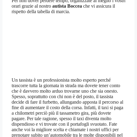
Per non dover perdere tempo, organizzate al meglio i vostri
orari grazie al nostro
autista Boccea
che vi assicura il
rispetto della tabella di marcia.
Un tassista è un professionista molto esperto perché
trascorre tutta la giornata in strada ma dovete tener conto
che è davvero molto arduo trovarne uno che sia onesto.
Spesso, soprattutto con chi non è del posto, il tassista
decide di fare il furbetto, allungando apposta il percorso al
fine di aumentare il costo della corsa. Infatti, il taxi si paga
a chilometri perciò più il tassametro gira, più dovete
pagare. Per tale ragione, spesso il taxi diventa molto
dispendioso e vi trovate con il portafogli svuotato. Fate
anche voi la migliore scelta e chiamate i nostri uffici per
prenotare subito un’automobile tra le molte disponibili nel