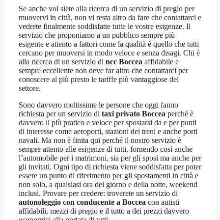
Se anche voi siete alla ricerca di un servizio di pregio per
muovervi in città, non vi resta altro da fare che contattarci e
vedrete finalmente soddisfatte tutte le vostre esigenze. Il
servizio che proponiamo a un pubblico sempre più
esigente e attento a fattori come la qualità è quello che tutti
cercano per muoversi in modo veloce e senza disagi. Chi è
alla ricerca di un servizio di
ncc Boccea
affidabile e
sempre eccellente non deve far altro che contattarci per
conoscere al più presto le tariffe più vantaggiose del
settore.
Sono davvero moltissime le persone che oggi fanno
richiesta per un servizio di
taxi privato Boccea
perché è
davvero il più pratico e veloce per spostarsi da e per punti
di interesse come aeroporti, stazioni dei treni e anche porti
navali. Ma non è finita qui perché il nostro servizio è
sempre attento alle esigenze di tutti, fornendo così anche
l’automobile per i matrimoni, sia per gli sposi ma anche per
gli invitati. Ogni tipo di richiesta viene soddisfatta per poter
essere un punto di riferimento per gli spostamenti in città e
non solo, a qualsiasi ora del giorno e della notte, weekend
inclusi. Provare per credere: troverete un servizio di
autonoleggio con conducente a Boccea
con autisti
affidabili, mezzi di pregio e il tutto a dei prezzi davvero
economici alla portata di tutti.