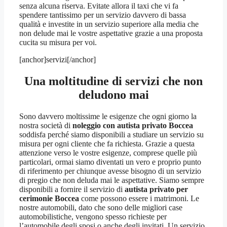
senza alcuna riserva. Evitate allora il taxi che vi fa
spendere tantissimo per un servizio davvero di bassa
qualità e investite in un servizio superiore alla media che
non delude mai le vostre aspettative grazie a una proposta
cucita su misura per voi.
[anchor]servizi[/anchor]
Una moltitudine di servizi che non
deludono mai
Sono davvero moltissime le esigenze che ogni giorno la
nostra società di
noleggio con autista privato Boccea
soddisfa perché siamo disponibili a studiare un servizio su
misura per ogni cliente che fa richiesta. Grazie a questa
attenzione verso le vostre esigenze, comprese quelle più
particolari, ormai siamo diventati un vero e proprio punto
di riferimento per chiunque avesse bisogno di un servizio
di pregio che non deluda mai le aspettative. Siamo sempre
disponibili a fornire il servizio di
autista privato per
cerimonie Boccea
come possono essere i matrimoni. Le
nostre automobili, dato che sono delle migliori case
automobilistiche, vengono spesso richieste per
l’automobile degli sposi o anche degli invitati. Un servizio