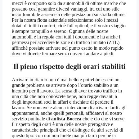
mezzi è composto solo da automobili di ottime marche che
possano così garantire diversi vantaggi, tra cui uno stile
inconfondibile assieme a delle prestazioni su strada ottime.
Per la nostra flotta aziendale selezioniamo solo i mezzi
dotati di tutti i comfort, cioè full optinal, e il vostro viaggio
è sempre tranquillo e sereno. Ognuna delle nostre
automobili è in regola con tutti i documenti e ha anche i
permessi per accedere le zone di traffico limitato (ZTL)
affinché possiate arrivare nel punto esatto in modo rapido
dove vi dovete fermare senza doverci andare a piedi.
Il pieno rispetto degli orari stabiliti
Arrivare in ritardo non è mai bello e potrebbe essere un
grande problema se arrivate dopo l’orario stabilito a un
incontro per il lavoro. La scusa di aver trovato traffico in
una città che non conoscete bene, non regge davanti a
degli importanti soci in affari e rischiate di perdere il
lavoro. Se non avete alcuna intenzione di arrivare tardi agli
appuntamenti, anche quelli personali, affidatevi al nostro
servizio puntuale di
autista Boccea
che è ciò che vi serve.
Il rispetto degli orari è una delle nostre prerogative e
caratteristiche principali che ci distingue da altri servizi di
questo tipo: con noi non farete mai più tardi perché ci