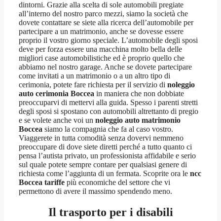
dintorni. Grazie alla scelta di sole automobili pregiate
all’interno del nostro parco mezzi, siamo la società che
dovete contattare se siete alla ricerca dell’automobile per
partecipare a un matrimonio, anche se dovesse essere
proprio il vostro giorno speciale. L’automobile degli sposi
deve per forza essere una macchina molto bella delle
migliori case automobilistiche ed è proprio quello che
abbiamo nel nostro garage. Anche se dovete partecipare
come invitati a un matrimonio o a un altro tipo di
cerimonia, potete fare richiesta per il servizio di
noleggio
auto cerimonia Boccea
in maniera che non dobbiate
preoccuparvi di mettervi alla guida. Spesso i parenti stretti
degli sposi si spostano con automobili altrettanto di pregio
e se volete anche voi un
noleggio auto matrimonio
Boccea
siamo la compagnia che fa al caso vostro.
Viaggerete in tutta comodità senza dovervi nemmeno
preoccupare di dove siete diretti perché a tutto quanto ci
pensa l’autista privato, un professionista affidabile e serio
sul quale potete sempre contare per qualsiasi genere di
richiesta come l’aggiunta di un fermata. Scoprite ora le
ncc
Boccea tariffe
più economiche del settore che vi
permettono di avere il massimo spendendo meno.
Il trasporto per i disabili