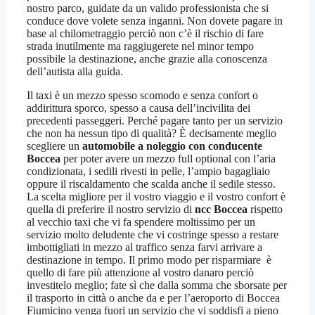
nostro parco, guidate da un valido professionista che si
conduce dove volete senza inganni. Non dovete pagare in
base al chilometraggio perciò non c’è il rischio di fare
strada inutilmente ma raggiugerete nel minor tempo
possibile la destinazione, anche grazie alla conoscenza
dell’autista alla guida.
Il taxi è un mezzo spesso scomodo e senza confort o
addirittura sporco, spesso a causa dell’incivilita dei
precedenti passeggeri. Perché pagare tanto per un servizio
che non ha nessun tipo di qualità? È decisamente meglio
scegliere un
automobile a noleggio con conducente
Boccea
per poter avere un mezzo full optional con l’aria
condizionata, i sedili rivesti in pelle, l’ampio bagagliaio
oppure il riscaldamento che scalda anche il sedile stesso.
La scelta migliore per il vostro viaggio e il vostro confort è
quella di preferire il nostro servizio di
ncc Boccea
rispetto
al vecchio taxi che vi fa spendere moltissimo per un
servizio molto deludente che vi costringe spesso a restare
imbottigliati in mezzo al traffico senza farvi arrivare a
destinazione in tempo. Il primo modo per risparmiare è
quello di fare più attenzione al vostro danaro perciò
investitelo meglio; fate sì che dalla somma che sborsate per
il trasporto in città o anche da e per l’aeroporto di Boccea
Fiumicino venga fuori un servizio che vi soddisfi a pieno