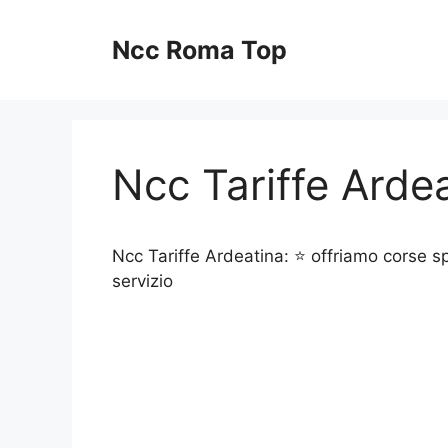
Vai
al
Ncc Roma Top
contenuto
Ncc Tariffe Arde
Ncc Tariffe Ardeatina: ⭐ offriamo corse sp
servizio