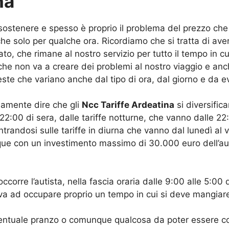
na
 sostenere e spesso è proprio il problema del prezzo che 
e solo per qualche ora. Ricordiamo che si tratta di ave
o, che rimane al nostro servizio per tutto il tempo in cu
che non va a creare dei problemi al nostro viaggio e anc
este che variano anche dal tipo di ora, dal giorno e da ev
lamente dire che gli
Ncc Tariffe Ardeatina
si diversific
22:00 di sera, dalle tariffe notturne, che vanno dalle 22
trandosi sulle tariffe in diurna che vanno dal lunedì al 
que con un investimento massimo di 30.000 euro dell’auto
corre l’autista, nella fascia oraria dalle 9:00 alle 5:
i va ad occupare proprio un tempo in cui si deve mangiar
ventuale pranzo o comunque qualcosa da poter essere co