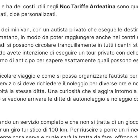
e ha dei costi utili negli
Ncc Tariffe Ardeatina
sono quel
ati, cioè personalizzati.
dei minivan, con un autista privato che esegue le destin
etano, in modo da poter raggiungere anche nei centri sto
di si possono circolare tranquillamente in tutti i centri st
o avete intenzione di eseguire un tour privato con delle
o di anticipo per sapere esattamente quali possono ess
colare viaggio e come si possa organizzare l’autista per
ervizio si deve richiedere il noleggio per diverse ore e 
à la stessa ditta. Una curiosità che si aggira intorno a 
o si vedono arrivare le ditte di autonoleggio e noleggio
ndo un servizio completo e che non si tratta di un gioco 
un giro turistico di 100 km. Per riuscire a porre un rime
te cosa serve e quale sarà la tratta da fare, offrono de