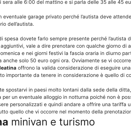
i sera alle 6:00 del mattino e si parla delle 35 alle 45 e
un eventuale garage privato perché l’autista deve atten
o dell’autista.
di spesa dovete farlo sempre presente perché l’autista d
aggiuntivi, vale a dire prenotare con qualche giorno di a
omenica e nei giorni festivi la fascia oraria in diurno pa
nga anche solo 50 euro ogni ora. Ovviamente se vi occor
deatina
offrono la valida considerazione di eseguire una
nto importante da tenere in considerazione è quello di c
te spostarvi in paesi molto lontani dalla sede della ditt
a per un eventuale alloggio in notturna poiché non è pos
ere personalizzati e quindi andare a offrire una tariffa 
utto quello che vi occorre nel momento della prenotazio
na
minivan e turismo