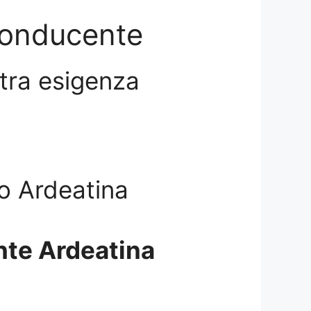
Conducente
stra esigenza
to Ardeatina
te Ardeatina