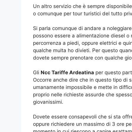
Un altro servizio che è sempre disponibile 
o comunque per tour turistici del tutto priv
Si parla comunque di andare a noleggiare 
possono essere a alimentazione diesel o m
percorrenza a piedi, oppure elettrici e quin
qualche multa ho divieti. Per questo quand
dovete sempre prenotare con qualche giorn
Gli
Ncc Tariffe Ardeatina
per questo parti
Occorre anche dire che in questo tipo di s
umanamente impossibile e mette in difficolt
proprio nelle richieste assurde che spess
giovanissimi.
Dovete essere consapevoli che si sta offre
oppure richiedere un massimo di 3 ore per 
momento in cui riescono a capire esattamen