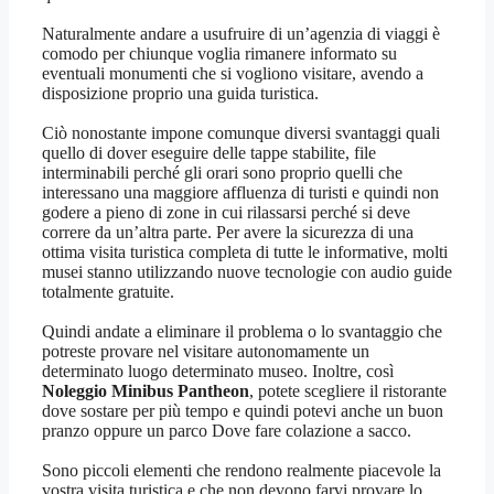
Naturalmente andare a usufruire di un’agenzia di viaggi è
comodo per chiunque voglia rimanere informato su
eventuali monumenti che si vogliono visitare, avendo a
disposizione proprio una guida turistica.
Ciò nonostante impone comunque diversi svantaggi quali
quello di dover eseguire delle tappe stabilite, file
interminabili perché gli orari sono proprio quelli che
interessano una maggiore affluenza di turisti e quindi non
godere a pieno di zone in cui rilassarsi perché si deve
correre da un’altra parte. Per avere la sicurezza di una
ottima visita turistica completa di tutte le informative, molti
musei stanno utilizzando nuove tecnologie con audio guide
totalmente gratuite.
Quindi andate a eliminare il problema o lo svantaggio che
potreste provare nel visitare autonomamente un
determinato luogo determinato museo. Inoltre, così
Noleggio Minibus Pantheon
, potete scegliere il ristorante
dove sostare per più tempo e quindi potevi anche un buon
pranzo oppure un parco Dove fare colazione a sacco.
Sono piccoli elementi che rendono realmente piacevole la
vostra visita turistica e che non devono farvi provare lo