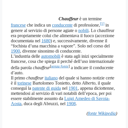
Chauffeur
è un termine
[1]
francese
che indica un
conducente
di professione,
in
genere al servizio di persone agiate o
nobili
. Lo chauffeur
era propriamente colui che alimentava il fuoco (accezione
documentata nel
1680
) e, successivamente, divenne il
“fochista d’una macchina a vapore”. Solo nel corso del
1900
, divenne sinonimo di conducente.
L’industria delle
automobili
è stata agli inizi specialmente
francese, cosa che spiega il perché dell’uso internazionale
[
senza fonte
]
della parola
chauffeur
a indicare il conducente
d’auto.
Il primo
chauffeur
italiano
del quale si hanno notizie certe
è il
torinese
Bartolomeo Tonietto, detto
Alberto
, il quale
conseguì la
patente di guida
nel
1901
, appena diciottenne,
mettendosi al servizio di vari notabili dell’epoca, per poi
essere stabilmente assunto da
Luigi Amedeo di Savoia-
Aosta
, duca degli Abruzzi, nel
1908
.
(
fonte Wikipedia
)