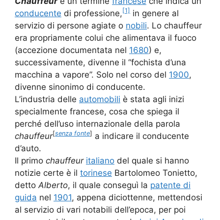
Chauffeur
è un termine
francese
che indica un
[1]
conducente
di professione,
in genere al
servizio di persone agiate o
nobili
. Lo chauffeur
era propriamente colui che alimentava il fuoco
(accezione documentata nel
1680
) e,
successivamente, divenne il “fochista d’una
macchina a vapore”. Solo nel corso del
1900
,
divenne sinonimo di conducente.
L’industria delle
automobili
è stata agli inizi
specialmente francese, cosa che spiega il
perché dell’uso internazionale della parola
[
senza fonte
]
chauffeur
a indicare il conducente
d’auto.
Il primo
chauffeur
italiano
del quale si hanno
notizie certe è il
torinese
Bartolomeo Tonietto,
detto
Alberto
, il quale conseguì la
patente di
guida
nel
1901
, appena diciottenne, mettendosi
al servizio di vari notabili dell’epoca, per poi