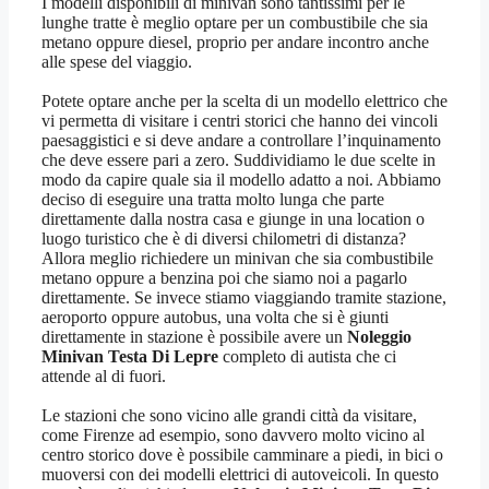
I modelli disponibili di minivan sono tantissimi per le
lunghe tratte è meglio optare per un combustibile che sia
metano oppure diesel, proprio per andare incontro anche
alle spese del viaggio.
Potete optare anche per la scelta di un modello elettrico che
vi permetta di visitare i centri storici che hanno dei vincoli
paesaggistici e si deve andare a controllare l’inquinamento
che deve essere pari a zero. Suddividiamo le due scelte in
modo da capire quale sia il modello adatto a noi. Abbiamo
deciso di eseguire una tratta molto lunga che parte
direttamente dalla nostra casa e giunge in una location o
luogo turistico che è di diversi chilometri di distanza?
Allora meglio richiedere un minivan che sia combustibile
metano oppure a benzina poi che siamo noi a pagarlo
direttamente. Se invece stiamo viaggiando tramite stazione,
aeroporto oppure autobus, una volta che si è giunti
direttamente in stazione è possibile avere un
Noleggio
Minivan Testa Di Lepre
completo di autista che ci
attende al di fuori.
Le stazioni che sono vicino alle grandi città da visitare,
come Firenze ad esempio, sono davvero molto vicino al
centro storico dove è possibile camminare a piedi, in bici o
muoversi con dei modelli elettrici di autoveicoli. In questo