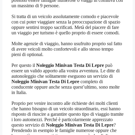
possono essere famiglie numerose o viaggi in comitiva con
un massimo di 9 persone.
Si tratta di un veicolo assolutamente comodo e piacevole
con cui poter viaggiare senza la preoccupazione di spazio
oppure sentirsi troppo sacrificati. Metà del piacere di fare
un viaggio per turismo è quello proprio di essere comodi.
Molte agenzie di viaggio, hanno usufruito proprio sul fatto
di avere veicoli molto confortevoli e allo stesso tempo
pieni di optional.
Per questo il
Noleggio Minivan Testa Di Lepre
può
essere un valido apporto alla vostra avventura. Le ditte di
autonoleggio che solitamente eseguono un servizio di
Noleggio Minivan Testa Di Lepre
completo di
conducente oppure anche senza quest’ultimo, sono molte
in Italia.
Proprio per venire incontro alle richieste dei molti clienti
che hanno bisogno di un veicolo straordinario, essi hanno
risposto di riuscire a garantire questo tipo di viaggio tramite
i loro automezzi. Perché è particolarmente apprezzato
questo servizio di
Noleggio Minivan Testa Di Lepre
?
Prendendo in esempio le famiglie numerose oppure che