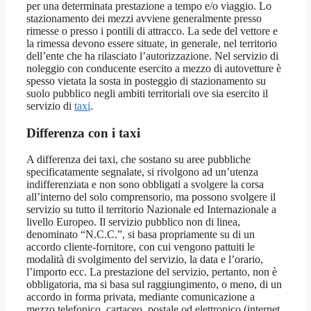
per una determinata prestazione a tempo e/o viaggio. Lo
stazionamento dei mezzi avviene generalmente presso
rimesse o presso i pontili di attracco. La sede del vettore e
la rimessa devono essere situate, in generale, nel territorio
dell’ente che ha rilasciato l’autorizzazione. Nel servizio di
noleggio con conducente esercito a mezzo di autovetture è
spesso vietata la sosta in posteggio di stazionamento su
suolo pubblico negli ambiti territoriali ove sia esercito il
servizio di
taxi
.
Differenza con i taxi
A differenza dei taxi, che sostano su aree pubbliche
specificatamente segnalate, si rivolgono ad un’utenza
indifferenziata e non sono obbligati a svolgere la corsa
all’interno del solo comprensorio, ma possono svolgere il
servizio su tutto il territorio Nazionale ed Internazionale a
livello Europeo. Il servizio pubblico non di linea,
denominato “N.C.C.”, si basa propriamente su di un
accordo cliente-fornitore, con cui vengono pattuiti le
modalità di svolgimento del servizio, la data e l’orario,
l’importo ecc. La prestazione del servizio, pertanto, non è
obbligatoria, ma si basa sul raggiungimento, o meno, di un
accordo in forma privata, mediante comunicazione a
mezzo telefonico, cartaceo, postale od elettronico (internet,