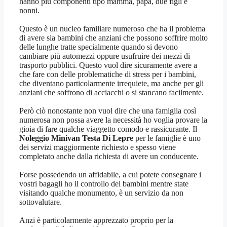
hanno più componenti tipo mamma, papà, due figli e
nonni.
Questo è un nucleo familiare numeroso che ha il problema
di avere sia bambini che anziani che possono soffrire molto
delle lunghe tratte specialmente quando si devono
cambiare più automezzi oppure usufruire dei mezzi di
trasporto pubblici. Questo vuol dire sicuramente avere a
che fare con delle problematiche di stress per i bambini,
che diventano particolarmente irrequiete, ma anche per gli
anziani che soffrono di acciacchi o si stancano facilmente.
Però ciò nonostante non vuol dire che una famiglia così
numerosa non possa avere la necessità ho voglia provare la
gioia di fare qualche viaggetto comodo e rassicurante. Il
Noleggio Minivan Testa Di Lepre
per le famiglie è uno
dei servizi maggiormente richiesto e spesso viene
completato anche dalla richiesta di avere un conducente.
Forse possedendo un affidabile, a cui potete consegnare i
vostri bagagli ho il controllo dei bambini mentre state
visitando qualche monumento, è un servizio da non
sottovalutare.
Anzi è particolarmente apprezzato proprio per la